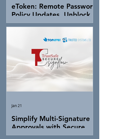
eToken: Remote Password
Policy Updates, Unblock &
Token Control
Jan 21
Simplify Multi-Signature
Approvals with Secure
Digital Signing