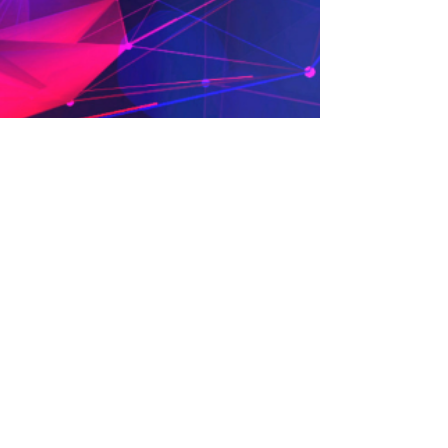
May 12
eToken: Remote Password
Policy Updates, Unblock &
Token Control
Under the password policy in the IT Security